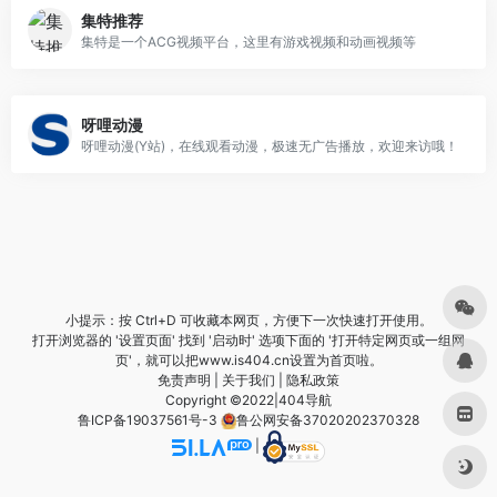
集特推荐
集特是一个ACG视频平台，这里有游戏视频和动画视频等
呀哩动漫
呀哩动漫(Y站)，在线观看动漫，极速无广告播放，欢迎来访哦！
小提示：按 Ctrl+D 可收藏本网页，方便下一次快速打开使用。
打开浏览器的 '设置页面' 找到 '启动时' 选项下面的 '打开特定网页或一组网
页'，就可以把www.is404.cn设置为首页啦。
免责声明
|
关于我们
|
隐私政策
Copyright ©2022|
404导航
鲁ICP备19037561号-3
鲁公网安备37020202370328
|