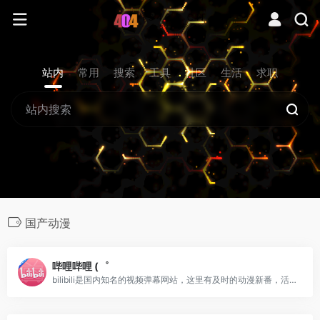
站内
常用
搜索
工具
社区
生活
求职
国产动漫
哔哩哔哩 (゜
bilibili是国内知名的视频弹幕网站，这里有及时的动漫新番，活跃的ACG氛围，有创意的Up主。大家可以在这里找到许多欢乐。