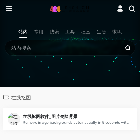
站内
常用
搜索
工具
社区
生活
求职
在线抠图
在线抠图软件_图片去除背景
Remove image backgrounds automatically in 5 seconds with just one click. Don&#039;t spend hours manually picking pixels. Upload your photo now &amp; see the magic.