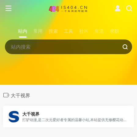
站内
常用
搜索
工具
社区
生活
求职
大千视界
大千视界
打驴动漫,是二次元爱好者专属的温馨小站,本站提供无修樱花动漫新番且拥有最新最全的日本动漫,国产动漫,最新番剧,全站无广告播放,完美支持电脑手机端观看，欢迎各位动漫爱好者前来观看。