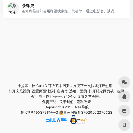
茶杯虎
茶杯虎是目前使用影视搜索第二代引擎，通过电影名、演员、导演、电视剧、动漫等关键词进行搜索，直达电影资源站，与茶杯狐,51搜剧,电影淘淘,电影狗等搜索不同的是增加了影视评论以及剧情详细介绍，未来会增加影视分集剧情，让电影搜索类更高效、更便捷、更精准！
小提示：按 Ctrl+D 可收藏本网页，方便下一次快速打开使用。
打开浏览器的 '设置页面' 找到 '启动时' 选项下面的 '打开特定网页或一组网
页'，就可以把www.is404.cn设置为首页啦。
免责声明
|
关于我们
|
隐私政策
Copyright ©2022|
404导航
鲁ICP备19037561号-3
鲁公网安备37020202370328
|