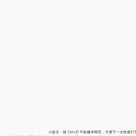
小提示：按 Ctrl+D 可收藏本网页，方便下一次快速