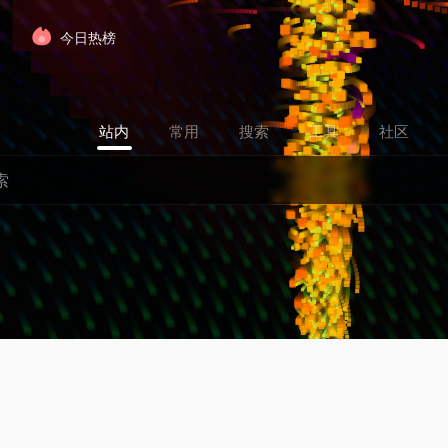
今日热榜
站内
常用
搜索
工具
社区