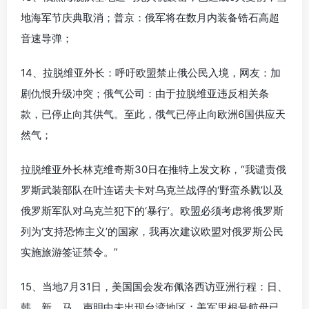
地海军节庆典取消；普京：俄军将在数月内装备锆石高超
音速导弹；
14、拉脱维亚外长：呼吁欧盟禁止俄公民入境，网友：加
剧仇恨升级冲突；俄气公司：由于拉脱维亚违反相关条
款，已停止向其供气。至此，俄气已停止向欧洲6国供应天
然气；
拉脱维亚外长林克维奇斯30日在推特上发文称，“我谴责俄
罗斯武装部队在叶连诺夫卡对乌克兰战俘的‘野蛮杀戮’以及
俄罗斯军队对乌克兰犯下的‘暴行’。欧盟必须考虑将俄罗斯
列为‘支持恐怖主义’的国家，我再次建议欧盟对俄罗斯公民
实施旅游签证禁令。”
15、当地7月31日，美国国会发布佩洛西访亚洲行程：日、
韩、新、马，声明中未出现台湾地区；美军里根号航母已