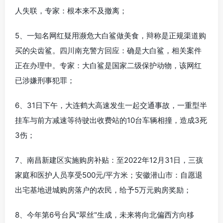
人失联，专家：根本来不及撤离；
5、一知名网红疑用濒危大白鲨做美食，辩称是正规渠道购
买的尖齿鲨。四川南充警方回应：确是大白鲨，相关案件
正在办理中。专家：大白鲨是国家二级保护动物，该网红
已涉嫌刑事犯罪；
6、31日下午，大连鹤大高速发生一起交通事故，一重型半
挂车与前方减速等待驶出收费站的10台车辆相撞，造成3死
3伤；
7、南昌新建区实施购房补贴：至2022年12月31日，三孩
家庭和医护人员享受500元/平方米；安徽潜山市：自愿退
出宅基地进城购房落户的农民，给予5万元购房奖励；
8、今年第6号台风"翠丝"生成，未来将向北偏西方向移