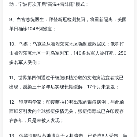
动，宁波再次开启"高温+雷阵雨"模式；
9、白宫总统医生：拜登新冠检测复阳，将重新隔离；美国
单日确诊1048例猴痘；
10、乌媒：乌克兰从顿涅茨克地区强制疏散居民；俄称打
击顿涅茨克地区一列乌军列车，140多名军人被打死，250
多名军人受伤；
11、世界第四例通过干细胞移植治愈的艾滋病治愈者或已
出现，感染三十多年后实现长期缓解，17个月未复发；
12、印度科学家：印度喀拉拉邦出现的猴痘病例，与此前
西班牙引发的全球猴痘疫情无关，猴痘病毒或已在印度存
在多年，只是未被人发现；
13、俄黑海舰队基地遭乌无人机袭击，已造成6人受伤，当