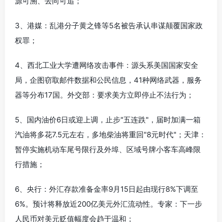
源可溯、去向可追；
3、港媒：乱港分子黄之锋等5名被告承认串谋颠覆国家政
权罪；
4、西北工业大学遭网络攻击事件：源头系美国国家安全
局，企图窃取邮件数据和公民信息，41种网络武器，服务
器等分布17国。外交部：要求美方立即停止不法行为；
5、国内油价6日或迎上调，止步"五连跌"，届时加满一箱
汽油将多花7.5元左右，多地柴油将重回"8元时代"；天津：
暂停实施机动车尾号限行及外埠、区域号牌小客车高峰限
行措施；
6、央行：外汇存款准备金率9月15日起由现行8%下调至
6%。预计将释放近200亿美元外汇流动性。专家：下一步
人民币对美元贬值幅度会趋于温和；