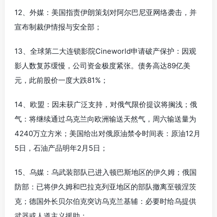
12、外媒：美国指责伊朗策划对阿尔巴尼亚网络袭击，并
宣布制裁伊情报与安全部；
13、全球第二大连锁影院Cineworld申请破产保护：因观
影人数复苏缓慢，公司资金极度紧张。债务高达89亿美
元，此前股价一度大跌81%；
14、欧盟：因未获广泛支持，对俄气限价提议将搁浅；俄
气：将继续通过乌克兰向欧洲输送天然气，周六输送量为
4240万立方米；美国给出对俄原油禁令时间表：原油12月
5日，石油产品明年2月5日；
15、乌媒：乌武装部队已进入顿巴斯地区的伊久姆；俄国
防部：已将伊久姆和巴拉克列亚地区的部队撤离至顿涅茨
克；德国外长贝尔伯克突访乌克兰基辅：必要时给乌提供
武器或人道主义援助；