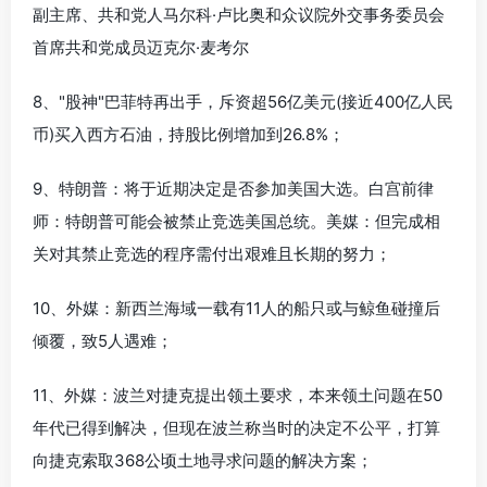
副主席、共和党人马尔科·卢比奥和众议院外交事务委员会
首席共和党成员迈克尔·麦考尔
8、"股神"巴菲特再出手，斥资超56亿美元(接近400亿人民
币)买入西方石油，持股比例增加到26.8%；
9、特朗普：将于近期决定是否参加美国大选。白宫前律
师：特朗普可能会被禁止竞选美国总统。美媒：但完成相
关对其禁止竞选的程序需付出艰难且长期的努力；
10、外媒：新西兰海域一载有11人的船只或与鲸鱼碰撞后
倾覆，致5人遇难；
11、外媒：波兰对捷克提出领土要求，本来领土问题在50
年代已得到解决，但现在波兰称当时的决定不公平，打算
向捷克索取368公顷土地寻求问题的解决方案；