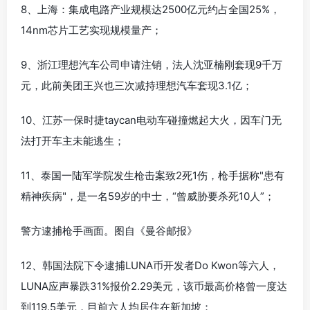
8、上海：集成电路产业规模达2500亿元约占全国25%，
14nm芯片工艺实现规模量产；
9、浙江理想汽车公司申请注销，法人沈亚楠刚套现9千万
元，此前美团王兴也三次减持理想汽车套现3.1亿；
10、江苏一保时捷taycan电动车碰撞燃起大火，因车门无
法打开车主未能逃生；
11、泰国一陆军学院发生枪击案致2死1伤，枪手据称"患有
精神疾病"，是一名59岁的中士，“曾威胁要杀死10人”；
警方逮捕枪手画面。图自《曼谷邮报》
12、韩国法院下令逮捕LUNA币开发者Do Kwon等六人，
LUNA应声暴跌31%报价2.29美元，该币最高价格曾一度达
到119.5美元，目前六人均居住在新加坡；