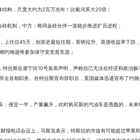
体结构，尺度大约为2百万光年！比银河系大20倍；
金砖机制，中方：将同金砖伙伴一道稳步推进扩员进程；
职，上任仅45天，创英史最短任期，英镑拉升、英债收益率下跌
首相约翰逊将参加保守党党首竞选；
半，特拉斯在唐宁街10号发表声明，声称自己无法在经济和政治极
辞去首相职务。在特拉斯宣布辞职后，英国媒体迅速宣布了约翰
新车：便宜一半，产量飙升，此时购买新的汽油车是愚蠢的，未来
季度财报电话会议上，马斯克表示，特斯拉的市值有可能超过苹果