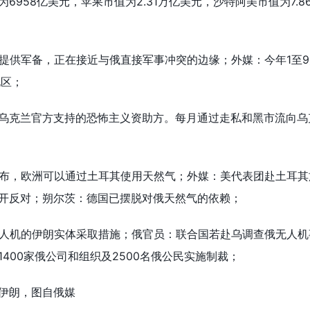
6958亿美元，苹果市值为2.31万亿美元，沙特阿美市值为7.8
乌提供军备，正在接近与俄直接军事冲突的边缘；外媒：今年1至
地区；
乌克兰官方支持的恐怖主义资助方。每月通过走私和黑市流向乌
宣布，欧洲可以通过土耳其使用天然气；外媒：美代表团赴土耳其
开反对；朔尔茨：德国已摆脱对俄天然气的依赖；
无人机的伊朗实体采取措施；俄官员：联合国若赴乌调查俄无人机
400家俄公司和组织及2500名俄公民实施制裁；
伊朗，图自俄媒