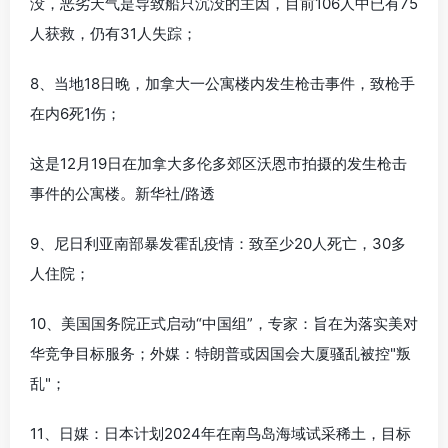
没，恶劣天气是导致船只沉没的主因，目前106人中已有75
人获救，仍有31人失踪；
8、当地18日晚，加拿大一公寓楼内发生枪击事件，致枪手
在内6死1伤；
这是12月19日在加拿大多伦多郊区沃恩市拍摄的发生枪击
事件的公寓楼。新华社/路透
9、尼日利亚南部暴发霍乱疫情：致至少20人死亡，30多
人住院；
10、美国国务院正式启动“中国组”，专家：旨在为落实美对
华竞争目标服务；外媒：特朗普或因国会大厦骚乱被控"叛
乱"；
11、日媒：日本计划2024年在南鸟岛海域试采稀土，目标