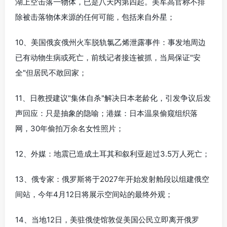
湖上空击落一物体，已是八天内第四起。美军高官称不排
除被击落物体来源的任何可能，包括来自外星；
10、美国俄亥俄州火车脱轨氯乙烯泄露事件：事发地周边
已有动物生病或死亡，前线记者接连被抓，当局保证"安
全"但居民不敢回家；
11、日教授建议"集体自杀"解决日本老龄化，引发争议后发
声回应：只是抽象的隐喻；港媒：日本温泉偷窥组织落
网，30年偷拍万余名女性照片；
12、外媒：地震已造成土耳其和叙利亚超过3.5万人死亡；
13、俄专家：俄罗斯将于2027年开始发射舱段以组建俄空
间站，今年4月12日将展示空间站的最终外观；
14、当地12日，美驻俄使馆敦促美国公民立即离开俄罗