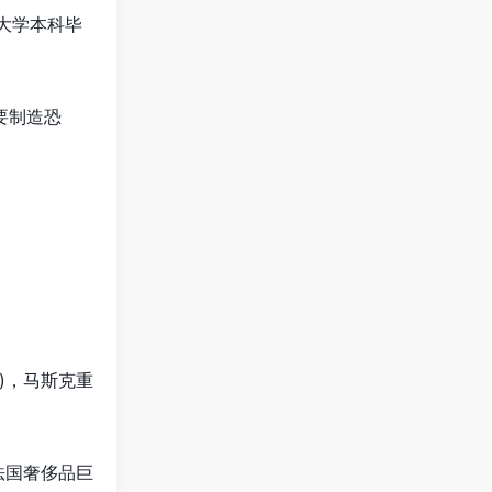
至大学本科毕
要制造恐
元)，马斯克重
法国奢侈品巨