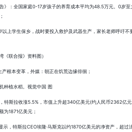
报告》：全国家庭0-17岁孩子的养育成本平均为48.5万元。0岁
；
6岁以上学生保乡，战时要投入救护及武器生产，家长老师呼吁不
湾《联合报》资料图）
生产根本变革，外媒：朝正在饥荒边缘徘徊；
机种植水稻。视觉中国 图
特斯拉收涨5.5%，市值上升超340亿美元(约人民币2362亿
为1871亿美元；
显示，特斯拉CEO埃隆·马斯克以约1870亿美元的净资产，超过