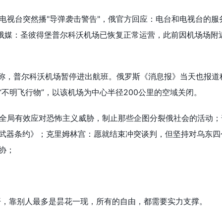
和电视台突然播"导弹袭击警告"，俄官方回应：电台和电视台的服
；俄媒：圣彼得堡普尔科沃机场已恢复正常运营，此前因机场场附
道称，普尔科沃机场暂停进出航班。俄罗斯《消息报》当天也报道
“不明飞行物”，以该机场为中心半径200公里的空域关闭。
安全局有效应对恐怖主义威胁，制止那些企图分裂俄社会的活动；
武器条约》；克里姆林宫：愿就结束冲突谈判，但坚持对乌东四
协；
开，靠别人最多是昙花一现，所有的自由，都需要实力支撑。