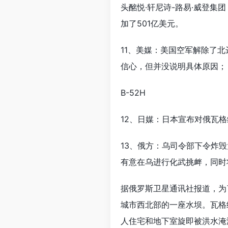
头酩悦·轩尼诗-路易·威登集
加了501亿美元。
11、美媒：美国空军解除了
信心，但并没说明具体原因；
B-52H
12、日媒：日本宣布对俄瓦
13、俄方：乌司令部下令炸
有意在乌进行化武挑衅，同时
据俄罗斯卫星通讯社报道，为
城市西北部的一座水坝。瓦格
人住宅和地下室旋即被洪水淹