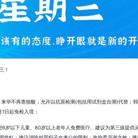
三！
！
：来华不再查核酸，允许以抗原检测(包括用试剂盒自测)代替；
月1日起免检入境；
进6岁以下儿童、80岁以上老年人免费医疗。建议为第三孩提供
周世虹：建议消除对罪犯子女考公的限制；政协委员谢文敏：建