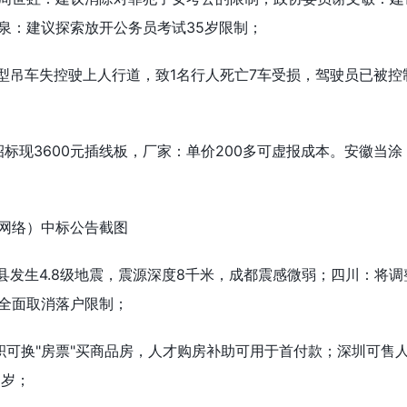
泉：建议探索放开公务员考试35岁限制；
重型吊车失控驶上人行道，致1名行人死亡7车受损，驾驶员已被控
招标现3600元插线板，厂家：单价200多可虚报成本。安徽当
网络）中标公告截图
县发生4.8级地震，震源深度8千米，成都震感微弱；四川：将
全面取消落户限制；
积可换"房票"买商品房，人才购房补助可用于首付款；深圳可售
0岁；