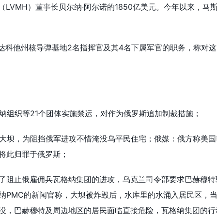
团（LVMH）董事长贝尔纳·阿尔诺的1850亿美元。今年以来，马
北达科他州核导弹基地2名指挥官及其4名下属军官的职务，称对这
格纳组织等21个团体实施禁运，对作为俄罗斯追加制裁措施；
毁大坝，为阻挡俄军进攻不惜淹没乌平民住宅；俄媒：俄方称美国
将此归罪于俄罗斯；
了阻止俄雇佣兵瓦格纳集团的进攻，乌克兰司令部要求巴赫穆特
纳PMC的新闻官称，大坝被炸毁后，水库里的水涌入居民区，
没，巴赫穆特及周边地区的居民面临直接危险，瓦格纳集团的行