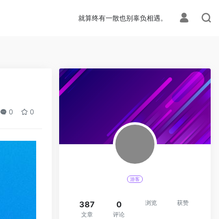
就算终有一散也别辜负相遇。
0
0
游客
浏览
获赞
387
0
文章
评论