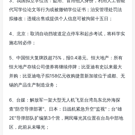
3、我国拟立学位法：盗用、冒用他人身份，利用人工智能
代写学位论文等行为或被撤销学位证书；治安管理处罚法
拟修改：违规出售或提供个人信息可被拘留十五日；
4、北京：取消自动挡坡道定点停车和起步考试，将科学实
施右转必停；
5、中国恒大复牌跌超75%，报0.4港元。恒大地产：所有
恒大地产存续公司债券将继续停牌；比亚迪有史以来最大
并购：比亚迪电子拟158亿元收购捷普新加坡位于成都、无
锡的产品生产制造业务；
6、台媒：解放军一架大型无人机飞至台湾岛东北外海探
查"防空导弹部署"。日本：日战机紧急升空"监视"；台"雄
2E"导弹部队扩编第3个营，网民曝光其位置在台岛中部地
区，此前从未曝光；