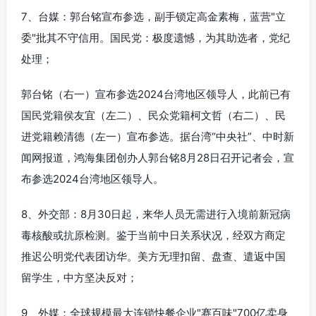
7、台媒：郭台铭宣布参选，副手锁定高金素梅，蓝营"立
委"批其不守信用。国民党：极度遗憾，为其助选者，党纪
处理；
郭台铭（右一）宣布参选2024台湾地区领导人，此前已有
国民党籍侯友宜（左二）、民众党籍柯文哲（右二）、民
进党籍赖清德（左一）宣布参选。据台湾“中央社”、中时新
闻网报道，鸿海集团创办人郭台铭8月28日召开记者会，宣
布参选2024台湾地区领导人。
8、外交部：8月30日起，来华人员无需进行入境前新冠病
毒核酸或抗原检测。鉴于当前中日关系状况，经双方商定
推迟公明党代表团访华。美方无理扣留、盘查、遣返中国
留学生，中方坚决反对；
9、外媒：全球规模最大连锁快餐企业"赛百味"700亿卖身