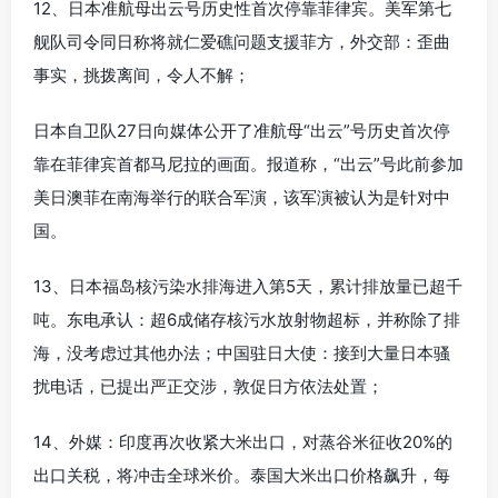
12、日本准航母出云号历史性首次停靠菲律宾。美军第七
舰队司令同日称将就仁爱礁问题支援菲方，外交部：歪曲
事实，挑拨离间，令人不解；
日本自卫队27日向媒体公开了准航母“出云”号历史首次停
靠在菲律宾首都马尼拉的画面。报道称，“出云”号此前参加
美日澳菲在南海举行的联合军演，该军演被认为是针对中
国。
13、日本福岛核污染水排海进入第5天，累计排放量已超千
吨。东电承认：超6成储存核污水放射物超标，并称除了排
海，没考虑过其他办法；中国驻日大使：接到大量日本骚
扰电话，已提出严正交涉，敦促日方依法处置；
14、外媒：印度再次收紧大米出口，对蒸谷米征收20%的
出口关税，将冲击全球米价。泰国大米出口价格飙升，每