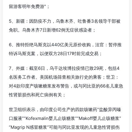
留游客明年免费游"；
5、新疆：因防疫不力，乌鲁木齐、吐鲁番3名领导干部被
免职。乌鲁木齐7日新增62例无症状感染者；
6、推特拒绝马斯克以440亿美元原价收购，法官：暂停推
特诉马斯克案，以便双方28日17时前完成交易；
7、外媒：截至6日，乌干达埃博拉疫情已致29死，包括4
名医务工作者。美国机场筛查相关旅行史的乘客；世卫：
对4款印度产咳嗽糖浆发布警告，或与冈比亚的66名儿童急
性肾脏损伤和死亡病例有关；
世卫组织表示，由印度公司生产的四款咳嗽药“盐酸异丙嗪
口服液”“Kofexmalin婴儿止咳糖浆”“Makoff婴儿止咳糖浆”
“Magrip N感冒糖浆”可能与冈比亚发现的儿童急性肾损伤