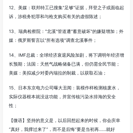
12、美媒：联邦特工已搜集"足够"证据，拜登之子或面临起
诉，涉税务犯罪和与枪支购买有关的虚假陈述；
13、瑞典检察院："北溪"管道遭"蓄意破坏"的嫌疑增加；外
媒：俄罗斯誓言以"所有选项"调查北溪事件；
14、IMF总裁：全球经济衰退风险加剧，将下调明年经济增
长预期；法国：天然气战略储备已满，但仍需全民节能；
美媒：美拟减少对委内瑞拉的制裁，以获取石油；
15、日本东京电力公司曝大丑闻：装模作样检测核废水，
实际仪器根本就没这功能，并宣传核污染水排海的安全
性；
【微语】坚持的意义是，以后回想起来的时候，你会庆幸
“真好，我撑过来了”，而不是后悔“要是当初再……就好