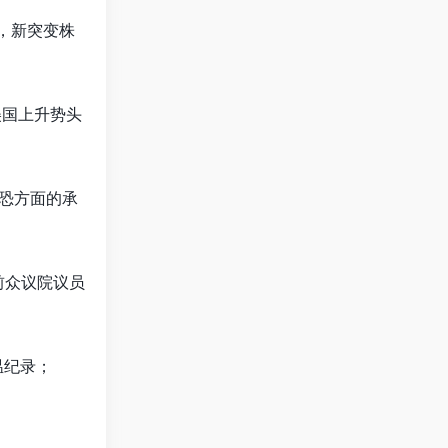
期，新突变株
美国上升势头
恐方面的承
前众议院议员
温纪录；