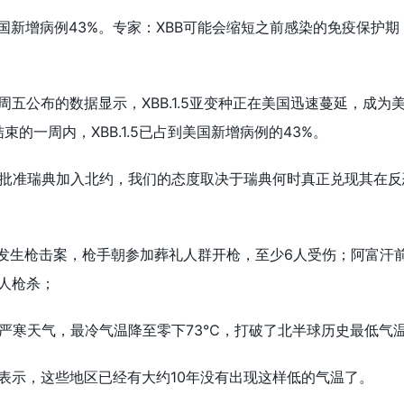
已占美国新增病例43%。专家：XBB可能会缩短之前感染的免疫保护
)周五公布的数据显示，XBB.1.5亚变种正在美国迅速蔓延，成为
束的一周内，XBB.1.5已占到美国新增病例的43%。
法批准瑞典加入北约，我们的态度取决于瑞典何时真正兑现其在反
近发生枪击案，枪手朝参加葬礼人群开枪，至少6人受伤；阿富汗
人枪杀；
见严寒天气，最冷气温降至零下73℃，打破了北半球历史最低气
表示，这些地区已经有大约10年没有出现这样低的气温了。