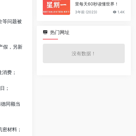
里每天60秒读懂世界！
3年前 (2023)
1.4K
全等问题被
热门网址
陪产假，另新
没有数据！
性消费；
0日；
清德同额当
机密材料；