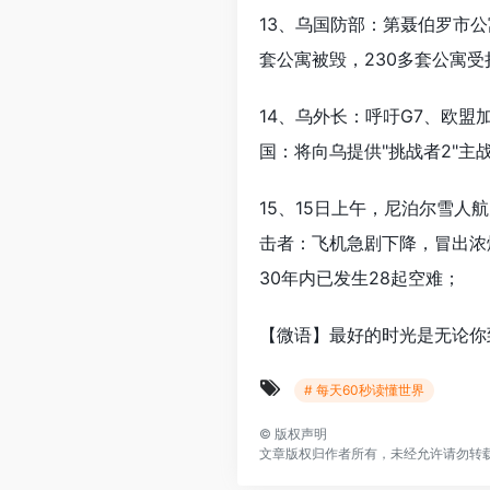
13、乌国防部：第聂伯罗市公
套公寓被毁，230多套公寓受
14、乌外长：呼吁G7、欧
国：将向乌提供"挑战者2"主
15、15日上午，尼泊尔雪人
击者：飞机急剧下降，冒出浓
30年内已发生28起空难；
【微语】最好的时光是无论你
# 每天60秒读懂世界
©
版权声明
文章版权归作者所有，未经允许请勿转