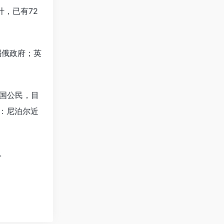
计，已有72
祸俄政府；英
中国公民，目
：尼泊尔近
。