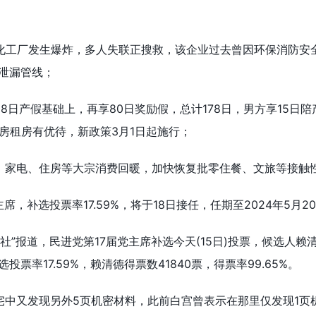
业化工厂发生爆炸，多人失联正搜救，该企业过去曾因环保消防安
泄漏管线；
8日产假基础上，再享80日奖励假，总计178日，男方享15日
房租房有优待，新政策3月1日起施行；
、家电、住房等大宗消费回暖，加快恢复批零住餐、文旅等接触
，补选投票率17.59%，将于18日接任，任期至2024年5月2
央社”报道，民进党第17届党主席补选今天(15日)投票，候选人赖
票率17.59%，赖清德得票数41840票，得票率99.65%。
宅中又发现另外5页机密材料，此前白宫曾表示在那里仅发现1页