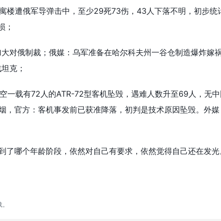
寓楼遭俄军导弹击中，至少29死73伤，43人下落不明，初步统
损；
盟加大对俄制裁；俄媒：乌军准备在哈尔科夫州一谷仓制造爆炸嫁
战坦克；
航空一载有72人的ATR-72型客机坠毁，遇难人数升至69人，无
烟，官方：客机事发前已获准降落，初判是技术原因坠毁。外媒
到了哪个年龄阶段，依然对自己有要求，依然觉得自己还在发光
载。