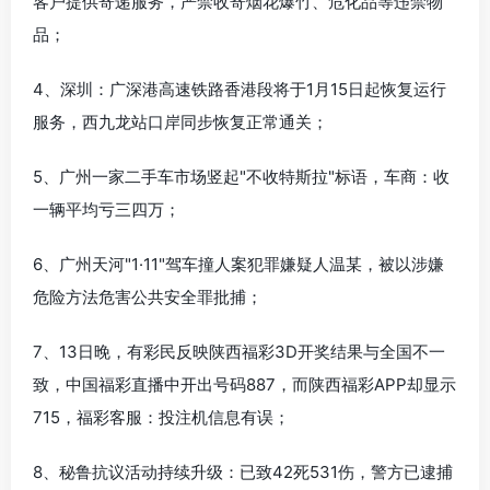
客户提供寄递服务，严禁收寄烟花爆竹、危化品等违禁物
品；
4、深圳：广深港高速铁路香港段将于1月15日起恢复运行
服务，西九龙站口岸同步恢复正常通关；
5、广州一家二手车市场竖起"不收特斯拉"标语，车商：收
一辆平均亏三四万；
6、广州天河"1·11"驾车撞人案犯罪嫌疑人温某，被以涉嫌
危险方法危害公共安全罪批捕；
7、13日晚，有彩民反映陕西福彩3D开奖结果与全国不一
致，中国福彩直播中开出号码887，而陕西福彩APP却显示
715，福彩客服：投注机信息有误；
8、秘鲁抗议活动持续升级：已致42死531伤，警方已逮捕