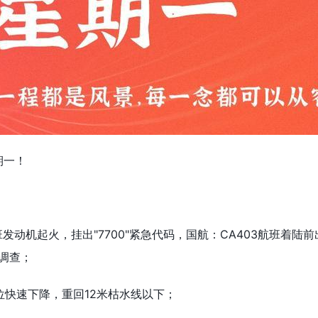
期一！
！
发动机起火，挂出"7700"紧急代码，国航：CA403航班着陆
调查；
位快速下降，重回12米枯水线以下；