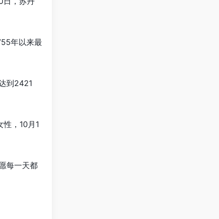
0日，苏丹
755年以来最
到2421
性，10月1
愿每一天都