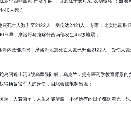
在多个西非国家"部署军队"，目的在于要对尼"发动侵略"；当地1
少40人死亡；
震死亡人数升至2122人，受伤达2421人，专家：此次地震系1
0日早，摩洛哥马拉喀什西南部发生4.5级地震；
哥内政部消息，摩洛哥地震死亡人数已升至2122人，受伤人数达
海蛇岛附近击沉3艘乌军登陆艇；乌克兰：拥有医药学教育背景的女
获得预备役军人的身份，因此会被限制出境；
斑斓，人若简单，人生才能清澈，不求所有的日子都泛着光，只