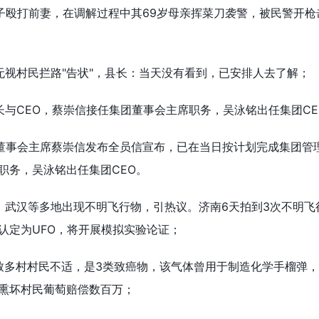
男子殴打前妻，在调解过程中其69岁母亲挥菜刀袭警，被民警开枪
无视村民拦路"告状"，县长：当天没有看到，已安排人去了解；
长与CEO，蔡崇信接任集团董事会主席职务，吴泳铭出任集团CE
董事会主席蔡崇信发布全员信宣布，已在当日按计划完成集团管
职务，吴泳铭出任集团CEO。
、武汉等多地出现不明飞行物，引热议。济南6天拍到3次不明飞
认定为UFO，将开展模拟实验论证；
致多村村民不适，是3类致癌物，该气体曾用于制造化学手榴弹
熏坏村民葡萄赔偿数百万；