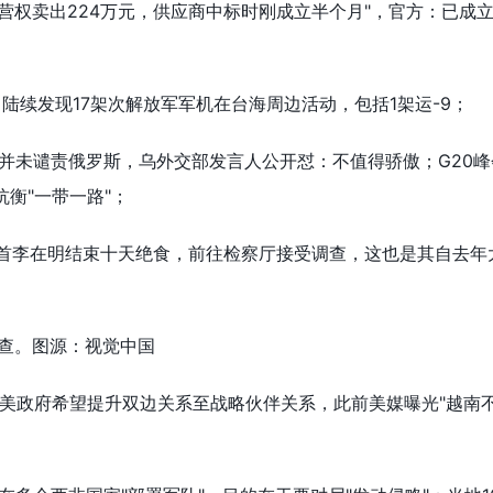
经营权卖出224万元，供应商中标时刚成立半个月"，官方：已成
，陆续发现17架次解放军军机在台海周边活动，包括1架运-9；
辞并未谴责俄罗斯，乌外交部发言人公开怼：不值得骄傲；G20
抗衡"一带一路"；
党首李在明结束十天绝食，前往检察厅接受调查，这也是其自去年
查。图源：视觉中国
媒：美政府希望提升双边关系至战略伙伴关系，此前美媒曝光"越南