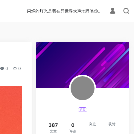
闪烁的灯光是我在异世界大声地呼唤你。
0
0
游客
浏览
获赞
387
0
文章
评论