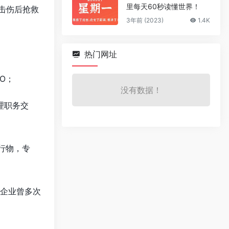
里每天60秒读懂世界！
击伤后抢救
3年前 (2023)
1.4K
热门网址
O；
没有数据！
理职务交
行物，专
，企业曾多次